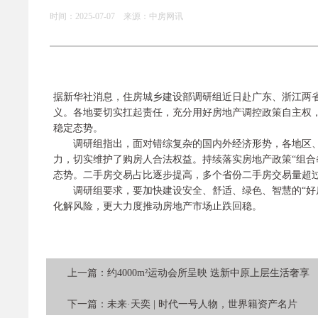
时间：2025-07-07 来源：中房网讯
据新华社消息，住房城乡建设部调研组近日赴广东、浙江两
义。各地要切实扛起责任，充分用好房地产调控政策自主权
稳定态势。
调研组指出，面对错综复杂的国内外经济形势，各地区、
力，切实维护了购房人合法权益。持续落实房地产政策“组合
态势。二手房交易占比逐步提高，多个省份二手房交易量超
调研组要求，要加快建设安全、舒适、绿色、智慧的“好房
化解风险，更大力度推动房地产市场止跌回稳。
上一篇：
约4000m²运动会所呈映 迭新中原上层生活奢享
下一篇：
未来·天奕 | 时代一号人物，世界籍资产名片