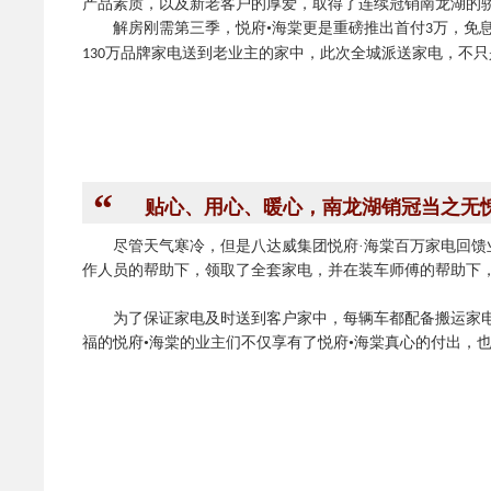
产品素质，以及新老客户的厚爱，取得了连续冠销南龙湖的
解房刚需第三季，悦府•海棠更是重磅推出首付
万，免
3
万品牌家电送到老业主的家中，此次全城派送家电，不只
130
“
贴心、用心、暖心，南龙湖销冠当之无
尽管天气寒冷，但是八达威集团悦府·海棠百万家电回
作人员的帮助下，领取了全套家电，并在装车师傅的帮助下
为了保证家电及时送到客户家中，每辆车都配备搬运家
福的悦府•海棠的业主们不仅享有了悦府•海棠真心的付出，