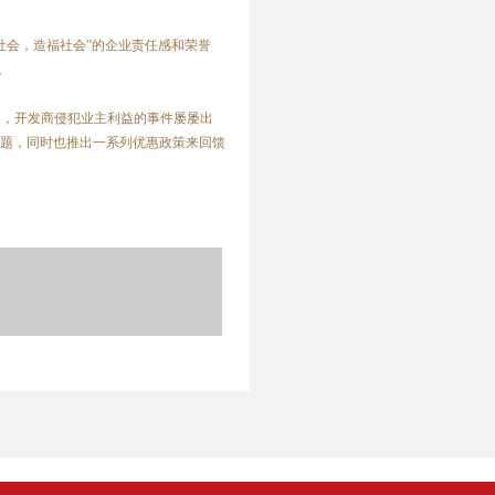
社会，造福社会”的企业责任感和荣誉
。
中，开发商侵犯业主利益的事件屡屡出
问题，同时也推出一系列优惠政策来回馈