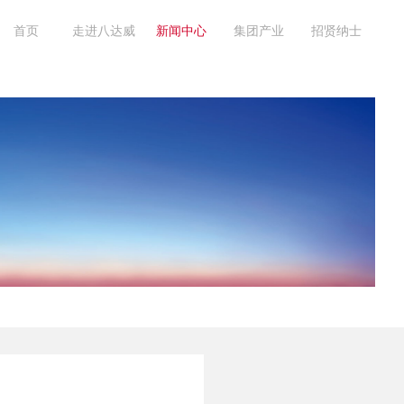
首页
走进八达威
新闻中心
集团产业
招贤纳士